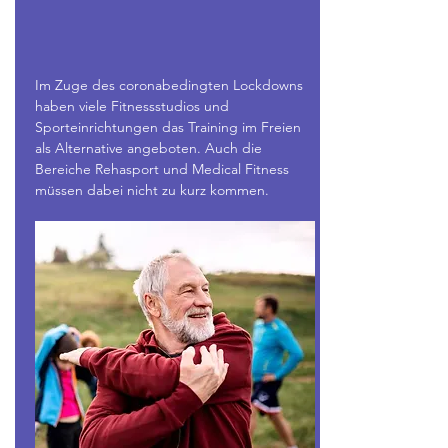
Im Zuge des coronabedingten Lockdowns
haben viele Fitnessstudios und
Sporteinrichtungen das Training im Freien
als Alternative angeboten. Auch die
Bereiche Rehasport und Medical Fitness
müssen dabei nicht zu kurz kommen.