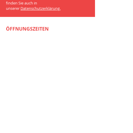
finden Sie auch in
unserer
Datenschutzerklärung.
ÖFFNUNGSZEITEN
MONTAG - FREITAG
8.00 - 22.00
UHR
​SAMSTAG
​9.00 - 18.00 UHR
SONN- und FEIERTAGE
9.00 - 15.00
UHR
ADRESSE
Murhau 3
79206 BREISACH AM RHEIN
info@formefit.de
Tel.:
0049(0)7667
/
3799911
Fax:
0049(0)7667
/
3799910