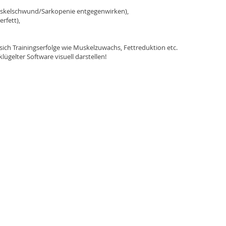
Muskelschwund/Sarkopenie entgegenwirken),
rfett),
sich Trainingserfolge wie Muskelzuwachs, Fettreduktion etc.
ügelter Software visuell darstellen!