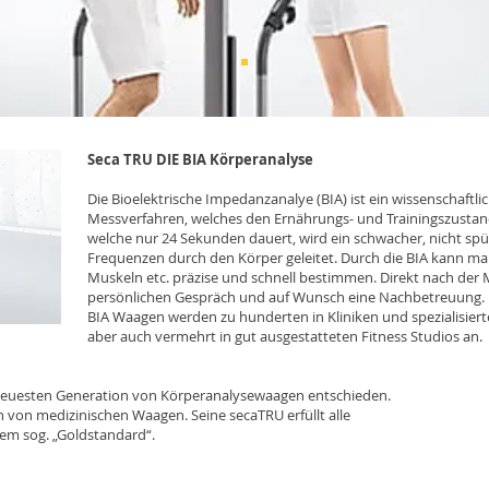
Seca TRU DIE BIA Körperanalyse
Die Bioelektrische Impedanzanalye (BIA) ist ein wissenschaftli
Messverfahren, welches den Ernährungs- und Trainingszustand 
welche nur 24 Sekunden dauert, wird ein schwacher, nicht s
Frequenzen durch den Körper geleitet. Durch die BIA kann man
Muskeln etc. präzise und schnell bestimmen. Direkt nach der
persönlichen Gespräch und auf Wunsch eine Nachbetreuung.
BIA Waagen werden zu hunderten in Kliniken und spezialisierte
aber auch vermehrt in gut ausgestatteten Fitness Studios an.
erneuesten Generation von Körperanalysewaagen entschieden.
n von medizinischen Waagen. Seine secaTRU erfüllt alle
dem sog. „Goldstandard“.